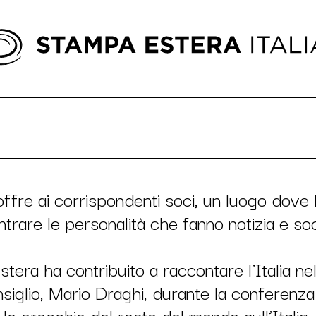
ffre ai corrispondenti soci, un luogo dove 
ntrare le personalità che fanno notizia e soc
Estera ha contribuito a raccontare l’Italia n
siglio, Mario Draghi, durante la conferenz
le orecchie del resto del mondo sull’Italia, q