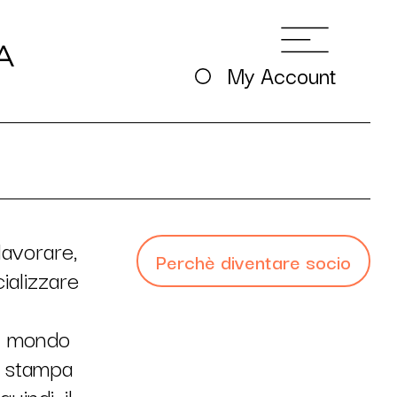
My Account
lavorare,
Perchè diventare socio
ializzare
el mondo
a stampa
uindi, il