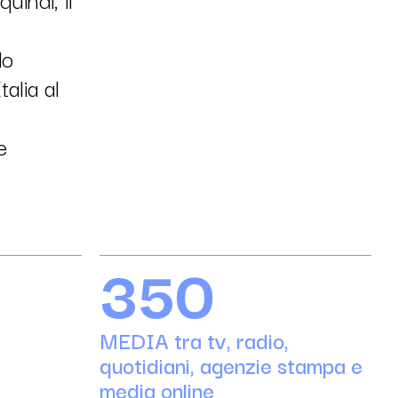
do
alia al
e
350
MEDIA tra tv, radio,
quotidiani, agenzie stampa e
media online